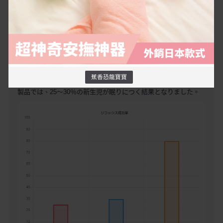
生後１ヶ月未満の新生児にミルクを与え、おむつを交換。新生児
が泣き出す生理的要因を取り除いたうえで、『ばななドラゴン』
と他社製品の寝かしつけ効果の比較テストを実施してみました。
新生児が泣き止まなくなったところで『ばななドラゴン』を使用
蕉香恐龍寶寶
すると、5分以内に最大80％の新生児が眠りにつきました。他社
製品では、25～30％の新生児が眠りにつく結果となりました。