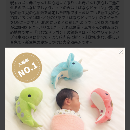
現すれば、赤ちゃんも居心地よく眠り、お母さんも安心して過ご
せるのではないでしょうか。下の表は『ばななドラゴン』使用前
後の新生児の心拍数を測定した結果です。泣いている新生児の心
拍数がおよそ180回／分の状態で『ばななドラゴン』のスイッチ
をONに。新生児は胎内にいると錯覚したようで、1分以内に脈拍
が120回以下に下がりました。これは通常、赤ちゃんの睡眠時の
心拍数です。『ばななドラゴン』の鎮静音は、他のホワイトノイ
ズ発生器の音に比べて、より胎内音に近く、刺激も少ない優しい
音色で、新生児の寝かしつけに大変効果的です。
×