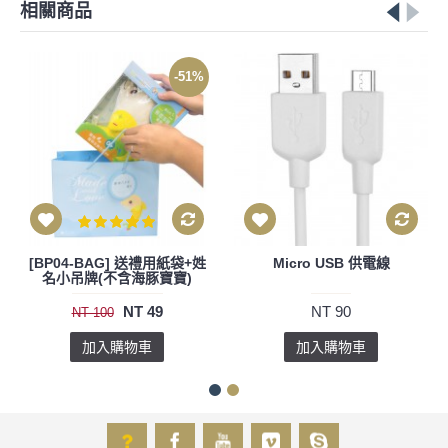
相關商品
-8%
-51%
[CD1]媽媽陪我一起聽－巴哈
[BP04-BAG] 送禮用紙袋+姓
初步鋼琴曲集
名小吊牌(不含海豚寶寶)
NT 220
NT 49
NT 240
NT 100
加入購物車
加入購物車