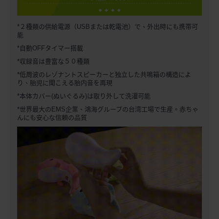
*２種類の供給電源（USBまたは乾電池）で、外出時にも携帯可
能
*自動OFFタイマー搭載
*収録音は豊富な５０種類
*低周波のレゾナントスピーカーと独立した共鳴箱の構造によ
り、胎児に聞こえる胎内音を再現
*本体カバー(ぬいぐるみ)は取り外して洗濯可能
*世界最大のEMS企業、鴻海グループの台湾工場で生産。赤ちゃ
んにも安心な信頼の品質