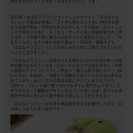
助けるおもちゃ。それが『ばななドラゴン』です。
2015年、台湾のクラウドファンディングサイトに「ばななイル
カ」という製品が登場し、２ヶ月も経たないうちに1000件を超
える支援を集め、大成功をおさめました。その後も、ネットショ
ップで発売されると、多くのユーザーから高い評価を得て大人気
となり、４年間で実に数万人の赤ちゃんに愛用されました。「ば
ななイルカ」はその後も改良を重ねて、2020年、最新モデル
『ばななドラゴン』として日本のみなさまにご紹介させていただ
くことになりました。
『ばななドラゴン』には赤ちゃんを寝かしつけのための多くの技
術が盛り込まれています。ただ、それだけではありません。可愛
い恐竜のデザインにやさしい色合い、触り心地の良いカバー（ぬ
いぐるみ）を採用し、視覚から感触まで赤ちゃんのために考えら
れています。ぬいぐるみの素材は肌にやさしいポリエステル
100%で、ヨダレや食べ物で汚れてもすぐに取り外して洗うこと
ができます。３種類のデザインのカバーを揃えれば、赤ちゃんの
気分や好みに合わせて着せ替えを楽しむことができます。
『ばななドラゴン』は日本の食品衛生安全法を遵守しており、口
の中に入れても安心安全です。