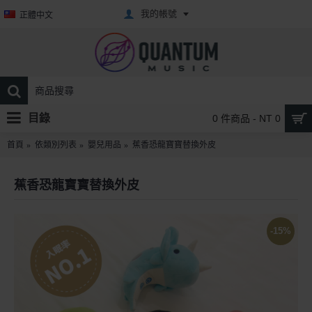
我的帳號
正體中文
目錄
0 件商品 - NT 0
首頁
依類別列表
嬰兒用品
蕉香恐龍寶寶替換外皮
蕉香恐龍寶寶替換外皮
-15%