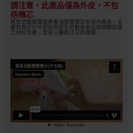
請注意，此產品僅為外皮，不包
括機芯
蕉香恐龍寶寶是蕉香海豚寶寶日本境內版本，主
要差異在於外型採用厚生勞動省食品級檢驗認證
之材料生產，並有三種款式可供選擇。