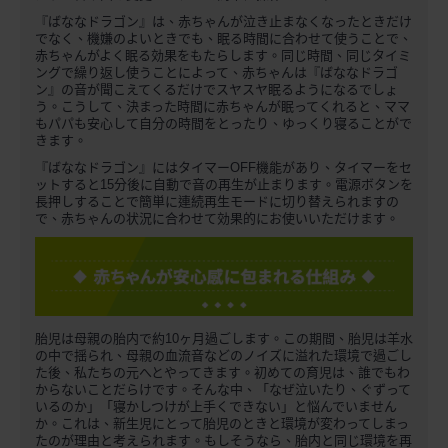
『ばななドラゴン』は、赤ちゃんが泣き止まなくなったときだけ
でなく、機嫌のよいときでも、眠る時間に合わせて使うことで、
赤ちゃんがよく眠る効果をもたらします。同じ時間、同じタイミ
ングで繰り返し使うことによって、赤ちゃんは『ばななドラゴ
ン』の音が聞こえてくるだけでスヤスヤ眠るようになるでしょ
う。こうして、決まった時間に赤ちゃんが眠ってくれると、ママ
もパパも安心して自分の時間をとったり、ゆっくり寝ることがで
きます。
『ばななドラゴン』にはタイマーOFF機能があり、タイマーをセ
ットすると15分後に自動で音の再生が止まります。電源ボタンを
長押しすることで簡単に連続再生モードに切り替えられますの
で、赤ちゃんの状況に合わせて効果的にお使いいただけます。
胎児は母親の胎内で約10ヶ月過ごします。この期間、胎児は羊水
の中で揺られ、母親の血流音などのノイズに溢れた環境で過ごし
た後、私たちの元へとやってきます。初めての育児は、誰でもわ
からないことだらけです。そんな中、「なぜ泣いたり、ぐずって
いるのか」「寝かしつけが上手くできない」と悩んでいません
か。これは、新生児にとって胎児のときと環境が変わってしまっ
たのが理由と考えられます。もしそうなら、胎内と同じ環境を再