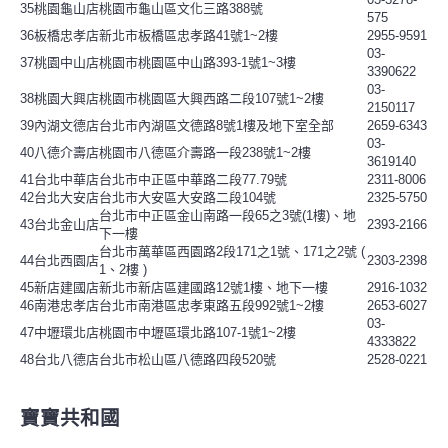
35
桃園龜山店
桃園市龜山區文化三路388號
575
36
板橋忠孝店
新北市板橋區忠孝路41號1~2樓
2955-9591
03-
37
桃園中山店
桃園市桃園區中山路393-1號1~3樓
3390622
03-
38
桃園大興店
桃園市桃園區大興西路二段107號1~2樓
2150117
39
內湖文德店
台北市內湖區文德路8號1樓及地下室全部
2659-6343
03-
40
八德介壽店
桃園市八德區介壽路一段238號1~2樓
3619140
41
台北中華店
台北市中正區中華路二段77.79號
2311-8006
42
台北大安店
台北市大安區大安路二段104號
2325-5750
台北市中正區金山南路一段65之3號(1樓)、地
43
台北金山店
2393-2166
下一樓
台北市萬華區西園路2段171之1號、171之2號 (
44
台北西園店
2303-2398
1、2樓 )
45
新店建國店
新北市新店區建國路12號1樓、地下一樓
2916-1032
46
南港忠孝店
台北市南港區忠孝東路五段992號1~2樓
2653-6027
03-
47
中壢環北店
桃園市中壢區環北路107-1號1~2樓
4333822
48
台北八德店
台北市松山區八德路四段520號
2528-0221
寶寶共和國