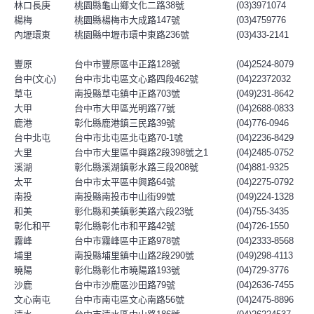
林口長庚
桃園縣龜山鄉文化二路38號
(03)3971074
楊梅
桃園縣楊梅市大成路147號
(03)4759776
內壢環東
桃園縣中壢市環中東路236號
(03)433-2141
豐原
台中市豐原區中正路128號
(04)2524-8079
台中(文心)
台中市北屯區文心路四段462號
(04)22372032
草屯
南投縣草屯鎮中正路703號
(049)231-8642
大甲
台中市大甲區光明路77號
(04)2688-0833
鹿港
彰化縣鹿港鎮三民路39號
(04)776-0946
台中北屯
台中市北屯區北屯路70-1號
(04)2236-8429
大里
台中市大里區中興路2段398號之1
(04)2485-0752
溪湖
彰化縣溪湖鎮彰水路三段208號
(04)881-9325
太平
台中市太平區中興路64號
(04)2275-0792
南投
南投縣南投市中山街99號
(049)224-1328
和美
彰化縣和美鎮彰美路六段23號
(04)755-3435
彰化和平
彰化縣彰化市和平路42號
(04)726-1550
霧峰
台中市霧峰區中正路978號
(04)2333-8568
埔里
南投縣埔里鎮中山路2段290號
(049)298-4113
曉陽
彰化縣彰化市曉陽路193號
(04)729-3776
沙鹿
台中市沙鹿區沙田路79號
(04)2636-7455
文心南屯
台中市南屯區文心南路56號
(04)2475-8896