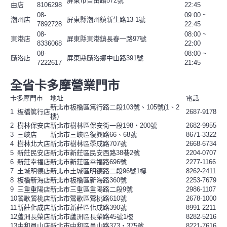
屏東市自由路572號
由店
8106298
22:45
08-
09:00 ~
潮州店
屏東縣潮州鎮新生路13-1號
7892728
22:45
08-
08:00 ~
東港店
屏東縣東港鎮長春一路97號
8336068
22:00
08-
08:00 ~
麟洛店
屏東縣麟洛鄉中山路391號
7222617
21:45
全省卡多摩營業門市
卡多摩門市
地址
電話
新北市板橋區篤行路二段103號、105號(1、2
1
板橋篤行店
2687-9178
樓)
2
樹林保安店
新北市樹林區保安街一段198‧200號
2682-9955
3
三峽店
新北市三峽區復興路66、68號
8671-3322
4
樹林北大店
新北市樹林區學成路707號
2668-6734
5
新莊民安店
新北市新莊區民安西路38巷2號
2204-0707
6
新莊幸福店
新北市新莊區幸福路696號
2277-1166
7
土城明德店
新北市土城區明德路二段96號1樓
8262-2411
8
板橋新海店
新北市板橋區新海路360號
2253-7679
9
三重重陽店
新北市三重區重陽路二段9號
2986-1107
10
鶯歌鶯桃店
新北市鶯歌區鶯桃路610號
2678-1000
11
新莊化成店
新北市新莊區化成路390號
8991-2211
12
蘆洲長榮店
新北市蘆洲區長榮路45號1樓
8282-5216
13
中和員山店
新北市中和區員山路373‧375號
8221-7616