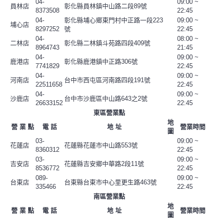
04-
09:00 ~
員林店
彰化縣員林鎮中山路二段89號
8373508
22:45
04-
彰化縣埔心鄉東門村中正路一段223
09:00 ~
埔心店
8297252
號
22:45
04-
08:00 ~
二林店
彰化縣二林鎮斗苑路四段409號
8964743
21:45
04-
09:00 ~
鹿港店
彰化縣鹿港鎮中正路306號
7741829
22:45
04-
09:00 ~
河南店
台中市西屯區河南路四段191號
22511658
22:45
04-
09:00 ~
沙鹿店
台中市沙鹿區中山路643之2號
26633152
22:45
東區營業點
地
營 業 點
電 話
地 址
營業時間
圖
03-
09:00 ~
花蓮店
花蓮縣花蓮市中山路553號
8360312
22:45
03-
09:00 ~
吉安店
花蓮縣吉安鄉中華路2段11號
8536772
22:45
089-
09:00 ~
台東店
台東縣台東市中心里更生路463號
335466
22:45
南區營業點
地
營 業 點
電 話
地 址
營業時間
圖