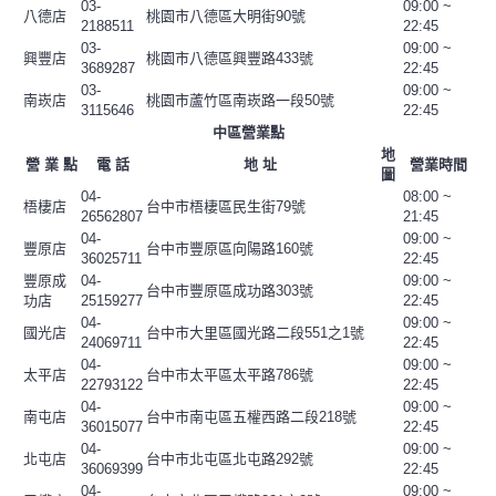
03-
09:00 ~
八德店
桃園市八德區大明街90號
2188511
22:45
03-
09:00 ~
興豐店
桃園市八德區興豐路433號
3689287
22:45
03-
09:00 ~
南崁店
桃園市蘆竹區南崁路一段50號
3115646
22:45
中區營業點
地
營 業 點
電 話
地 址
營業時間
圖
04-
08:00 ~
梧棲店
台中市梧棲區民生街79號
26562807
21:45
04-
09:00 ~
豐原店
台中市豐原區向陽路160號
36025711
22:45
豐原成
04-
09:00 ~
台中市豐原區成功路303號
功店
25159277
22:45
04-
09:00 ~
國光店
台中市大里區國光路二段551之1號
24069711
22:45
04-
09:00 ~
太平店
台中市太平區太平路786號
22793122
22:45
04-
09:00 ~
南屯店
台中市南屯區五權西路二段218號
36015077
22:45
04-
09:00 ~
北屯店
台中市北屯區北屯路292號
36069399
22:45
04-
09:00 ~