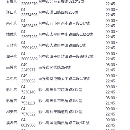
五權店
台中市北區五權路321之2號
22063270
22:45
04-
09:00 ~
漢口店
台中市漢口路四段255號
22374596
22:45
04-
09:00 ~
西屯店
台中市西屯區西屯路三段147號
24626455
22:45
04-
09:00 ~
精武店
台中市太平區中山路四段132-1號
23957235
22:45
04-
09:00 ~
大雅店
台中市大雅區中清路四段1號
25691988
22:45
04-
09:00 ~
潭子店
台中市潭子區雅潭路一段99巷2號
36062889
22:45
049-
08:00 ~
南投店
南投市民族路254號
2245977
21:45
049-
09:00 ~
草屯店
南投縣草屯鎮太平路二段179號
2330058
22:45
04-
09:00 ~
彰化店
彰化縣彰化市曉陽路219號
7236140
22:45
04-
08:00 ~
彰鹿店
彰化縣彰化市彰鹿路150號
7531110
21:45
04-
09:00 ~
和美店
彰化縣和美鎮道周路312號
7576322
22:45
04-
09:00 ~
溪湖店
彰化縣溪湖鎮員鹿路二段431號
8819508
22:45