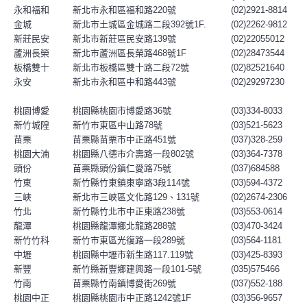
永和福和
新北市永和區福和路220號
(02)2921-8814
金城
新北市土城區金城路二段392號1F.
(02)2262-9812
新莊民安
新北市新莊區民安路139號
(02)22055012
蘆洲長榮
新北市蘆洲區長榮路468號1F
(02)28473544
板橋雙十
新北市板橋區雙十路二段72號
(02)82521640
永安
新北市永和區中和路443號
(02)29297230
桃園博愛
桃園縣桃園市博愛路36號
(03)334-8033
新竹城隍
新竹市東區中山路78號
(03)521-5623
苗栗
苗栗縣苗栗市中正路451號
(037)328-259
桃園大湳
桃園縣八德市介壽路一段802號
(03)364-7378
頭份
苗栗縣頭份鎮仁愛路75號
(037)684588
竹東
新竹縣竹東鎮東寧路3段114號
(03)594-4372
三峽
新北市三峽區文化路129、131號
(02)2674-2306
竹北
新竹縣竹北市中正東路238號
(03)553-0614
龍潭
桃園縣龍潭鄉北龍路288號
(03)470-3424
新竹竹科
新竹市東區光復路一段289號
(03)564-1181
中壢
桃園縣中壢市新生路117.119號
(03)425-8393
新豐
新竹縣新豐鄉建興路一段101-5號
(035)575466
竹南
苗栗縣竹南鎮博愛街269號
(037)552-188
桃園中正
桃園縣桃園市中正路1242號1F
(03)356-9657