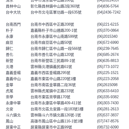
清水
台中市清水區中山路186號
(04)26224537
員林中山
彰化縣員林鎮中山路2段360號
(04)836-5764
台中大坑
台中市北屯區軍功路一段635號
(04)2436-7242
台南西門
台南市中西區中正路208號
(06)221-6215
朴子
嘉義縣朴子市山通路200-1號
(05)370-0864
永康
台南市永康區中山南路599號
(06)2015340
麻豆
台南市麻豆區中山路50號
(06)572-6990
歸仁
台南市歸仁區中山路一段566號
(06)239-7645
善化
台南市善化區中山路120號
(06)585-2674
新營
台南市新營區三民路89-1號
(06)635-8813
北港
雲林縣北港鎮義民路61號
(05)773-1072
嘉義垂楊
嘉義市西區垂楊路295號
(05)225-1521
嘉義中山
嘉義市東區中山路220號1樓
(05)223-2058
金華
台南市南區金華路二段36號
(06)2615098
虎尾
雲林縣虎尾鎮中正路233號
(05)633-6410
崇學
台南市東區崇學路170號
(06)335-9382
永康中華
台南市永康區中華路409-411號
(06)303-7430
北安
台南市北區北安路一段183號1樓
(06)281-2613
斗六鎮北
雲林縣斗六市鎮北路126號-1號
(05)537-3837
鳳山
高雄市鳳山區中山路116-1號1樓
(07)747-8576
屏東中正
屏東縣屏東市中正路99號
(08)732-6090