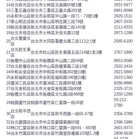
14
台北新光店
台北市士林區文昌路60號1樓
2831-5977
15
三重正義店
新北市三重區正義北路281號
8981-8099
16
永和中山店
新北市永和區中山路一段71‧73號1樓
2929-1511
17
泰山明志店
新北市泰山區明志路三段79號
2907-2035
18
新店安康店
新北市新店區安康路二段145號
2212-9333
19
台北天母店
台北市士林區天母北路12號
2873-1298
台北重慶北
20
台北市大同區重慶北路三段113之1號
2585-6100
店
台北民生東
21
台北市松山區民生東路五段214號1至2樓
2767-1890
店
22
板橋中山店
新北市板橋區中山路二段58號
8953-0586
23
台北民權店
台北市中山區民權東路三段10號
2502-2416
24
中和永安店
新北市中和區中和路302號(1樓)
2921-5860
25
永和福和店
新北市永和區福和路196號(1樓)
2923-1360
26
蘆洲三民店
新北市蘆洲區三民路85號1樓
8286-8886
27
台北安和店
台北市大安區安和路2段80號
2325-3715
28
板橋文化店
新北市板橋區文化路2段488號
2250-1299
03-212-
29
桃園蘆竹店
桃園市蘆竹區仁愛路一段26號
2780
台北和平西
30
台北市中正區和平西路一段65.67號
2356-3789
店
32
台北愛國店
台北市中正區愛國東路60號
2396-1996
33
林口仁愛店
新北市林口區仁愛路一段691、693號
2601-9373
34
淡水竹圍店
新北市淡水區竹圍里民權路103號1.2樓
2808-5639
03-3278-