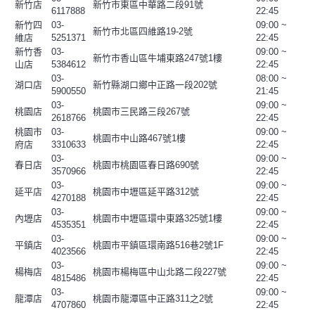
新竹店
新竹市東區中華路二段91號
6117888
22:45
新竹四
03-
09:00 ~
新竹市北區四維路19-2號
維店
5251371
22:45
新竹香
03-
09:00 ~
新竹市香山區牛埔東路247號1樓
山店
5384612
22:45
03-
08:00 ~
湖口店
新竹縣湖口鄉中正路一段202號
5900550
21:45
03-
09:00 ~
桃園店
桃園市三民路三段267號
2618766
22:45
桃園市
03-
09:00 ~
桃園市中山路467號1樓
府店
3310633
22:45
03-
09:00 ~
春日店
桃園市桃園區春日路690號
3570966
22:45
03-
09:00 ~
延平店
桃園市中壢區延平路312號
4270188
22:45
03-
09:00 ~
內壢店
桃園市中壢區環中東路325號1樓
4535351
22:45
03-
09:00 ~
平鎮店
桃園市平鎮區環南路516巷2號1F
4023566
22:45
03-
09:00 ~
楊梅店
桃園市楊梅區中山北路二段227號
4815486
22:45
03-
09:00 ~
龍潭店
桃園市龍潭區中正路311之2號
4707860
22:45