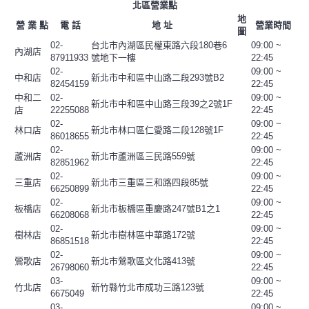
北區營業點
地
營 業 點
電 話
地 址
營業時間
圖
02-
台北市內湖區民權東路六段180巷6
09:00 ~
內湖店
87911933
號地下一樓
22:45
02-
09:00 ~
中和店
新北市中和區中山路二段293號B2
82454159
22:45
中和二
02-
09:00 ~
新北市中和區中山路三段39之2號1F
店
22255088
22:45
02-
09:00 ~
林口店
新北市林口區仁愛路二段128號1F
86018655
22:45
02-
09:00 ~
蘆洲店
新北市蘆洲區三民路559號
82851962
22:45
02-
09:00 ~
三重店
新北市三重區三和路四段85號
66250899
22:45
02-
09:00 ~
板橋店
新北市板橋區重慶路247號B1之1
66208068
22:45
02-
09:00 ~
樹林店
新北市樹林區中華路172號
86851518
22:45
02-
09:00 ~
鶯歌店
新北市鶯歌區文化路413號
26798060
22:45
03-
09:00 ~
竹北店
新竹縣竹北市成功三路123號
6675049
22:45
03-
09:00 ~