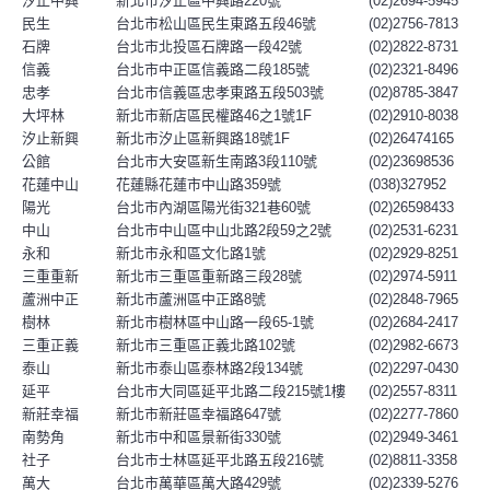
汐止中興
新北市汐止區中興路220號
(02)2694-5945
民生
台北市松山區民生東路五段46號
(02)2756-7813
石牌
台北市北投區石牌路一段42號
(02)2822-8731
信義
台北市中正區信義路二段185號
(02)2321-8496
忠孝
台北市信義區忠孝東路五段503號
(02)8785-3847
大坪林
新北市新店區民權路46之1號1F
(02)2910-8038
汐止新興
新北市汐止區新興路18號1F
(02)26474165
公館
台北市大安區新生南路3段110號
(02)23698536
花蓮中山
花蓮縣花蓮市中山路359號
(038)327952
陽光
台北市內湖區陽光街321巷60號
(02)26598433
中山
台北市中山區中山北路2段59之2號
(02)2531-6231
永和
新北市永和區文化路1號
(02)2929-8251
三重重新
新北市三重區重新路三段28號
(02)2974-5911
蘆洲中正
新北市蘆洲區中正路8號
(02)2848-7965
樹林
新北市樹林區中山路一段65-1號
(02)2684-2417
三重正義
新北市三重區正義北路102號
(02)2982-6673
泰山
新北市泰山區泰林路2段134號
(02)2297-0430
延平
台北市大同區延平北路二段215號1樓
(02)2557-8311
新莊幸福
新北市新莊區幸福路647號
(02)2277-7860
南勢角
新北市中和區景新街330號
(02)2949-3461
社子
台北市士林區延平北路五段216號
(02)8811-3358
萬大
台北市萬華區萬大路429號
(02)2339-5276