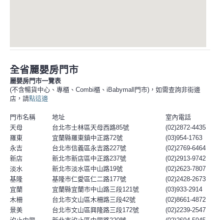
全省麗嬰房門市
麗嬰房門市一覽表
(不含暢貨中心、專櫃、Combi櫃、iBabymall門市)，如需查詢非街邊
店，請
點這邊
門市名稱
地址
室內電話
天母
台北市士林區天母西路85號
(02)2872-4435
羅東
宜蘭縣羅東鎮中正路72號
(03)954-1763
永吉
台北市信義區永吉路227號
(02)2769-6464
新店
新北市新店區中正路237號
(02)2913-9742
淡水
新北市淡水區中山路19號
(02)2623-7807
基隆
基隆市仁愛區仁二路177號
(02)2428-2673
宜蘭
宜蘭縣宜蘭市中山路三段121號
(03)933-2914
木柵
台北市文山區木柵路三段42號
(02)8661-4872
景美
台北市文山區興隆路三段172號
(02)2239-2547