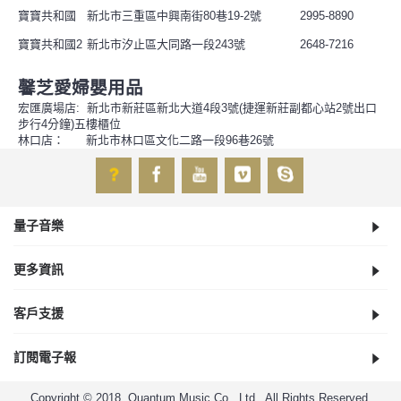
寶寶共和國
新北市三重區中興南街80巷19-2號
2995-8890
寶寶共和國2
新北市汐止區大同路一段243號
2648-7216
馨芝愛婦嬰用品
宏匯廣場店: 新北市新莊區新北大道4段3號(捷運新莊副都心站2號出口
步行4分鐘)五樓櫃位
林口店： 新北市林口區文化二路一段96巷26號
量子音樂
更多資訊
客戶支援
訂閱電子報
Copyright © 2018, Quantum Music Co., Ltd., All Rights Reserved.