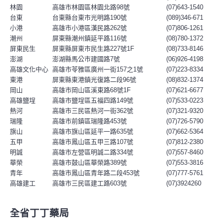
林園
高雄市林園區林園北路98號
(07)643-1540
台東
台東縣台東市光明路190號
(089)346-671
小港
高雄市小港區漢民路262號
(07)806-1261
潮州
屏東縣潮州鎮延平路116號
(08)780-1372
屏東民生
屏東縣屏東市民生路227號1F
(08)733-8146
澎湖
澎湖縣馬公市建國路7號
(06)926-4198
高雄文化中心
高雄市苓雅區廣州一街157之1號
(07)223-8334
東港
屏東縣東港鎮光復路二段96號
(08)832-1374
岡山
高雄市岡山區溪東路68號1F
(07)621-6677
高雄鹽埕
高雄市鹽埕區五福四路149號
(07)533-0223
熱河
高雄市三民區熱河一街362號
(07)321-9320
瑞隆
高雄市前鎮區瑞隆路453號
(07)726-5790
旗山
高雄市旗山區延平一路635號
(07)662-5364
五甲
高雄市鳳山區五甲三路107號
(07)812-2380
明誠
高雄市左營區明誠二路334號
(07)557-8460
華榮
高雄市鼓山區華榮路389號
(07)553-3816
青年
高雄市鳳山區青年路二段453號
(07)777-5761
高雄建工
高雄市三民區建工路603號
(07)3924260
全省丁丁藥局