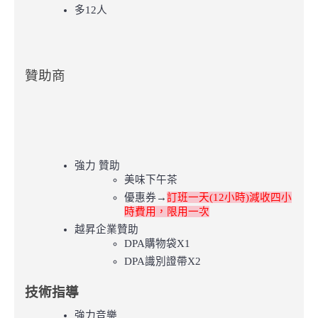
多12人
贊助商
強力 贊助
美味下午茶
優惠券→
訂班一天(12小時)減收四小
時費用，限用一次
越昇企業贊助
DPA購物袋X1
DPA識別證帶X2
技術指導
強力音樂