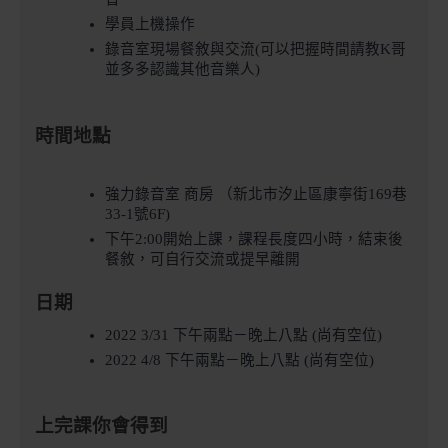
學員上機操作
錄音室現場餐敘與交流(可以把握時間請教K哥
並多多認識其他音樂人)
時間地點
強力錄音室 商房 （新北市汐止區康寧街169巷
33-1號6F)
下午2:00開始上課，課程長度四小時，結束後
餐敘，可自行交流或提早離開
日期
2022 3/31 下午兩點－晚上八點 (
尚有空位
)
2022 4/8 下午兩點－晚上八點 
(尚有空位)
上完課你會得到