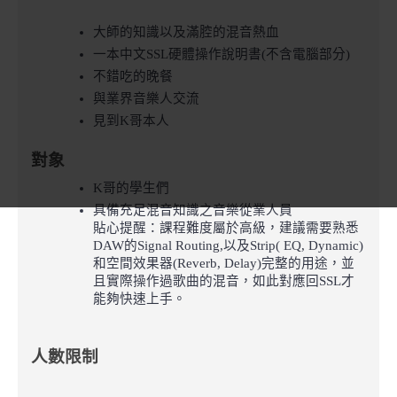
大師的知識以及滿腔的混音熱血
一本中文SSL硬體操作說明書(不含電腦部分)
不錯吃的晚餐
與業界音樂人交流
見到K哥本人
對象
K哥的學生們 
具備充足混音知識之音樂從業人員
貼心提醒：課程難度屬於高級，建議需要熟悉
DAW的Signal Routing,以及Strip( EQ, Dynamic)
和空間效果器(Reverb, Delay)完整的用途，並
且實際操作過歌曲的混音，如此對應回SSL才
能夠快速上手。 
人數限制