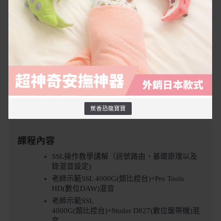
蕉香恐龍寶寶
課程內容
SSL操作教學講解（訊號路由、基礎原理以及
錄混音設定)
老師示範SSL 4000G(類比控台)+Pro Tools 
HD(數位DAW)混音
老師示範SSL 
4000G
(類比控台)
+
Studer D827(數位盤帶機)
混
音